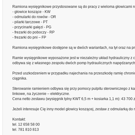
Ramiona wysięgnikowe przystosowane są do pracy z wieloma głowicami r
- głowice koszące - KW
- odmularki do rowów - OR
- pilarki tarczowe - PT
- przycinarki gałęzi - PG
- frezarki do poboczy - RP
- frezarki do pni – FP
Ramiona wysięgnikowe dostępne są w dwóch wariantach, na tył oraz na p
Ramie wysięgnikowe wyposażone jest w niezależny układ hydrauliczny z chł
odbywa się z własnego zespołu dwóch pomp hydraulicznych napędzanych po
Przed uszkodzeniem w przypadku najechania na przeszkodę ramię chronione
ciągnika.
Sterowanie ramieniem odbywa się przy pomocy pulpitu sterowniczego z kab
linkowe, na życzenie – elektryczne.
Cena netto zestawu (wysięgnik tylny KWT 6,5 m + kosiarka 1,1 m): 43 700 zł
Jeżeli interesuje Cię inny model głowicy koszącej, zestaw z odmularką do r
Kontakt:
tel. 12 658 58 00
tel. 781 810 813