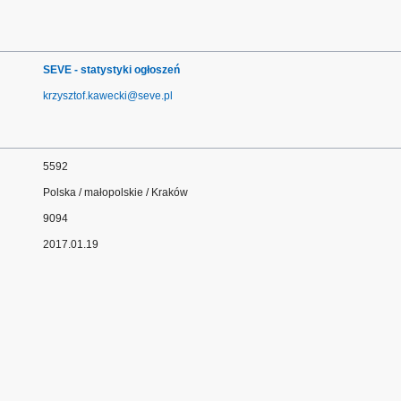
SEVE - statystyki ogłoszeń
krzysztof.kawecki@seve.pl
5592
Polska / małopolskie / Kraków
9094
2017.01.19