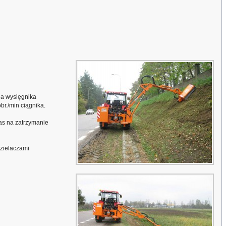
ia wysięgnika
r./min ciągnika.
as na zatrzymanie
dzielaczami