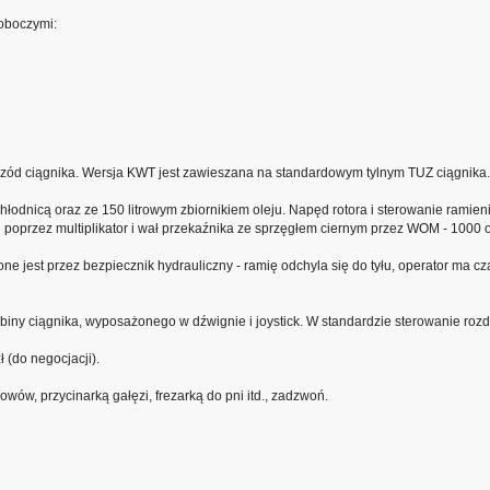
oboczymi:
rzód ciągnika. Wersja KWT jest zawieszana na standardowym tylnym TUZ ciągnika.
odnicą oraz ze 150 litrowym zbiornikiem oleju. Napęd rotora i sterowanie ramien
przez multiplikator i wał przekaźnika ze sprzęgłem ciernym przez WOM - 1000 ob
 jest przez bezpiecznik hydrauliczny - ramię odchyla się do tyłu, operator ma cz
iny ciągnika, wyposażonego w dźwignie i joystick. W standardzie sterowanie roz
 (do negocjacji).
owów, przycinarką gałęzi, frezarką do pni itd., zadzwoń.