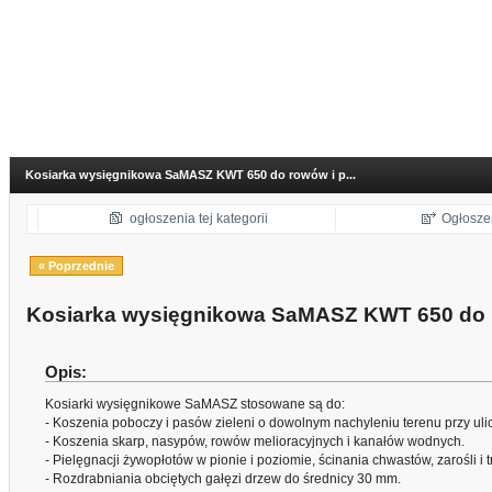
Kosiarka wysięgnikowa SaMASZ KWT 650 do rowów i p...
ogłoszenia tej kategorii
Ogłosze
« Poprzednie
Kosiarka wysięgnikowa SaMASZ KWT 650 do r
Opis:
Kosiarki wysięgnikowe SaMASZ stosowane są do:
- Koszenia poboczy i pasów zieleni o dowolnym nachyleniu terenu przy uli
- Koszenia skarp, nasypów, rowów melioracyjnych i kanałów wodnych.
- Pielęgnacji żywopłotów w pionie i poziomie, ścinania chwastów, zarośli i t
- Rozdrabniania obciętych gałęzi drzew do średnicy 30 mm.