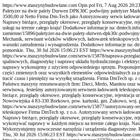
https://www.maszynybudowlane.com
Opis
pol
Fri, 7 Aug 2026 20:2
Paletyzer na dwie palety Durwen DPK30C podwójny paletyzer Marka
3500,00 zł Netto Firma Dm-Tech jako Autoryzowany serwis ładoware
Naprawy bieżące, przeglądy okresowe, przeglądy konserwacyjne, re
usługi na terenie całego kraju! Dodatkowe informacje na: dmtech.info
zamienne/15896/paletyzer-na-dwie-palety-durwen-dpk30c-podwojny-
Mechanik, serwisant wózków widłowych, ładowarek teleskopowych
warunki zatrudnienia i wynagrodzenia. Dodatkowe informacje na: dm
pomorskie.
Thu, 30 Jul 2026 15:06:23 EST
https://www.maszynybud
https://www.maszynybudowlane.com/serwis/15878/naprawa-przeglad
spalinowych, diagnostykę i naprawę układu hydraulicznego i elektr
naprawy wykonujemy z użyciem odpowiedniego sprzętu. Proponujemy 
części zmiennych oraz wszystkich elementów odpowiedzialnych za 
tracić czasu i pieniędzy na wysyłkę urządzenia. Firma DmTech sp. z
Państwu maszyny renomowanych firm: Dieci, Merlo, Manitou oraz w
serwisową. Jesteśmy autoryzowanym serwisem ładowarek teleskopow
bieżące, przeglądy okresowe, przeglądy konserwacyjne, rejestracja u
Nowowiejska 4 83-330 Borkowo, pow. kartuski, gm. Żukowo, woj. 
https://www.maszynybudowlane.com/serwis/15877/autoryzowany-ser
teleskopowe Firma DmTech sp. z o.o. Autoryzowany serwis ładoware
Naprawy bieżące, przeglądy okresowe, przeglądy konserwacyjne, rej
wykonywać naprawy w każdym miejscu na terenie całego kraju. Nasi 
Wykorzystujemy nowoczesne narzędzia i urządzenia diagnostyczne. 
Thu, 30 Jul 2026 15:06:23 EST
https://www.maszynybudowlane.com/