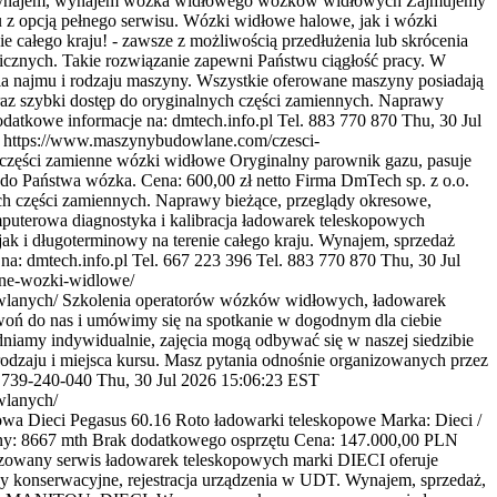
najem, wynajem wózka widłowego wózków widłowych Zajmujemy
 opcją pełnego serwisu. Wózki widłowe halowe, jak i wózki
 całego kraju! - zawsze z możliwością przedłużenia lub skrócenia
nicznych. Takie rozwiązanie zapewni Państwu ciągłość pracy. W
ia najmu i rodzaju maszyny. Wszystkie oferowane maszyny posiadają
az szybki dostęp do oryginalnych części zamiennych. Naprawy
Dodatkowe informacje na: dmtech.info.pl Tel. 883 770 870
Thu, 30 Jul
https://www.maszynybudowlane.com/czesci-
części zamienne wózki widłowe Oryginalny parownik gazu, pasuje
o Państwa wózka. Cena: 600,00 zł netto Firma DmTech sp. z o.o.
ch części zamiennych. Naprawy bieżące, przeglądy okresowe,
puterowa diagnostyka i kalibracja ładowarek teleskopowych
 i długoterminowy na terenie całego kraju. Wynajem, sprzedaż
na: dmtech.info.pl Tel. 667 223 396 Tel. 883 770 870
Thu, 30 Jul
nne-wozki-widlowe/
wlanych/
Szkolenia operatorów wózków widłowych, ładowarek
woń do nas i umówimy się na spotkanie w dogodnym dla ciebie
dniamy indywidualnie, zajęcia mogą odbywać się w naszej siedzibie
odzaju i miejsca kursu. Masz pytania odnośnie organizowanych przez
. 739-240-040
Thu, 30 Jul 2026 15:06:23 EST
wlanych/
wa Dieci Pegasus 60.16 Roto ładowarki teleskopowe Marka: Dieci /
iny: 8667 mth Brak dodatkowego osprzętu Cena: 147.000,00 PLN
zowany serwis ładowarek teleskopowych marki DIECI oferuje
dy konserwacyjne, rejestracja urządzenia w UDT. Wynajem, sprzedaż,