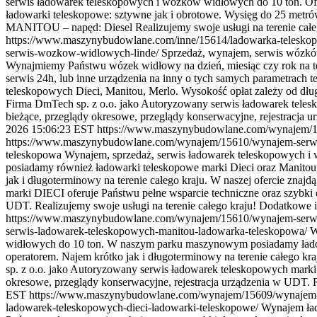
serwis ładowarek teleskopowych i wózków widłowych do 10 ton
ładowarki teleskopowe: sztywne jak i obrotowe. Wysięg do 25 metr
MANITOU – napęd: Diesel Realizujemy swoje usługi na terenie całeg
https://www.maszynybudowlane.com/inne/15614/ladowarka-teleskop
serwis-wozkow-widlowych-linde/
Sprzedaż, wynajem, serwis wózkó
Wynajmiemy Państwu wózek widłowy na dzień, miesiąc czy rok na ter
serwis 24h, lub inne urządzenia na inny o tych samych parametrach 
teleskopowych Dieci, Manitou, Merlo. Wysokość opłat zależy od dłu
Firma DmTech sp. z o.o. jako Autoryzowany serwis ładowarek teles
bieżące, przeglądy okresowe, przeglądy konserwacyjne, rejestracja u
2026 15:06:23 EST
https://www.maszynybudowlane.com/wynajem/1
https://www.maszynybudowlane.com/wynajem/15610/wynajem-serwis
teleskopowa Wynajem, sprzedaż, serwis ładowarek teleskopowych
posiadamy również ładowarki teleskopowe marki Dieci oraz Manitou,
jak i długoterminowy na terenie całego kraju. W naszej ofercie zn
marki DIECI oferuje Państwu pełne wsparcie techniczne oraz szybki 
UDT. Realizujemy swoje usługi na terenie całego kraju! Dodatkowe i
https://www.maszynybudowlane.com/wynajem/15610/wynajem-serwis
serwis-ladowarek-teleskopowych-manitou-ladowarka-teleskopowa/
W
widłowych do 10 ton. W naszym parku maszynowym posiadamy ładowa
operatorem. Najem krótko jak i długoterminowy na terenie całego k
sp. z o.o. jako Autoryzowany serwis ładowarek teleskopowych marki
okresowe, przeglądy konserwacyjne, rejestracja urządzenia w UDT. R
EST
https://www.maszynybudowlane.com/wynajem/15609/wynajem-s
ladowarek-teleskopowych-dieci-ladowarki-teleskopowe/
Wynajem ład