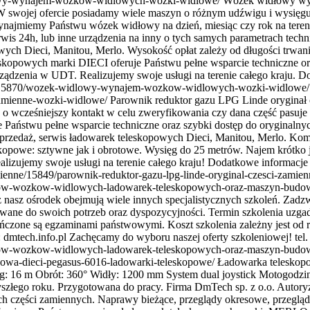
owy-wynajem-wozkow-widlowych-wozki-widlowe/
Wózek widłowy wy
wojej ofercie posiadamy wiele maszyn o różnym udźwigu i wysięgu z
najmiemy Państwu wózek widłowy na dzień, miesiąc czy rok na terenie
wis 24h, lub inne urządzenia na inny o tych samych parametrach tech
wych Dieci, Manitou, Merlo. Wysokość opłat zależy od długości trwan
kopowych marki DIECI oferuje Państwu pełne wsparcie techniczne or
urządzenia w UDT. Realizujemy swoje usługi na terenie całego kraju. 
15870/wozek-widlowy-wynajem-wozkow-widlowych-wozki-widlowe/
-zamienne-wozki-widlowe/
Parownik reduktor gazu LPG Linde oryginał 
wcześniejszy kontakt w celu zweryfikowania czy dana część pasuje d
Państwu pełne wsparcie techniczne oraz szybki dostęp do oryginalny
przedaż, serwis ładowarek teleskopowych Dieci, Manitou, Merlo. Kom
e: sztywne jak i obrotowe. Wysięg do 25 metrów. Najem krótko jak
izujemy swoje usługi na terenie całego kraju! Dodatkowe informacje 
enne/15849/parownik-reduktor-gazu-lpg-linde-oryginal-czesci-zamie
orow-wozkow-widlowych-ladowarek-teleskopowych-oraz-maszyn-budo
asz ośrodek obejmują wiele innych specjalistycznych szkoleń. Zadz
asowane do swoich potrzeb oraz dyspozycyjności. Termin szkolenia uzga
ończone są egzaminami państwowymi. Koszt szkolenia zależny jest od r
: dmtech.info.pl Zachęcamy do wyboru naszej oferty szkoleniowej! tel
orow-wozkow-widlowych-ladowarek-teleskopowych-oraz-maszyn-budo
owa-dieci-pegasus-6016-ladowarki-teleskopowe/
Ładowarka teleskopo
ęg: 16 m Obrót: 360° Widły: 1200 mm System dual joystick Motogodz
łego roku. Przygotowana do pracy. Firma DmTech sp. z o.o. Autory
ych części zamiennych. Naprawy bieżące, przeglądy okresowe, przeglą