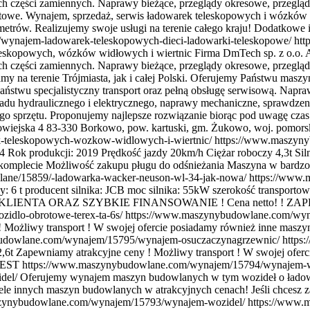
ych części zamiennych. Naprawy bieżące, przeglądy okresowe, przegl
towe. Wynajem, sprzedaż, serwis ładowarek teleskopowych i wózków 
. Realizujemy swoje usługi na terenie całego kraju! Dodatkowe inf
ynajem-ladowarek-teleskopowych-dieci-ladowarki-teleskopowe/
htt
leskopowych, wózków widłowych i wiertnic Firma DmTech sp. z o.o. 
ych części zamiennych. Naprawy bieżące, przeglądy okresowe, przeglą
na terenie Trójmiasta, jak i całej Polski. Oferujemy Państwu masz
stwu specjalistyczny transport oraz pełną obsługę serwisową. Napr
ładu hydraulicznego i elektrycznego, naprawy mechaniczne, sprawdzeni
przętu. Proponujemy najlepsze rozwiązanie biorąc pod uwagę czas ora
owiejska 4 83-330 Borkowo, pow. kartuski, gm. Żukowo, woj. pomors
k-teleskopowych-wozkow-widlowych-i-wiertnic/
https://www.maszyn
Rok produkcji: 2019 Prędkość jazdy 20km/h Ciężar roboczy 4,3t Si
 komplecie Możliwość zakupu pługu do odśnieżania Maszyna w bardzo
ane/15859/-ladowarka-wacker-neuson-wl-34-jak-nowa/
https://www.
: 6 t producent silnika: JCB moc silnika: 55kW szerokość transporto
 KLIENTA ORAZ SZYBKIE FINANSOWANIE ! Cena netto! ! ZA
dlo-obrotowe-terex-ta-6s/
https://www.maszynybudowlane.com/wy
Możliwy transport ! W swojej ofercie posiadamy również inne maszyny
udowlane.com/wynajem/15795/wynajem-osuczaczynagrzewnic/
https
6t Zapewniamy atrakcyjne ceny ! Możliwy transport ! W swojej oferc
8 EST
https://www.maszynybudowlane.com/wynajem/15794/wynajem-
del/
Oferujemy wynajem maszyn budowlanych w tym wozideł o ładownośc
ele innych maszyn budowlanych w atrakcyjnych cenach! Jeśli chcesz z
zynybudowlane.com/wynajem/15793/wynajem-wozidel/
https://www.