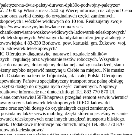
paletyzer-na-dwie-palety-durwen-dpk30c-podwojny-paletyzer/
 2 600 kg Własna masa: 540 kg Więcej informacji na zdjęciu! Cena
zne oraz szybki dostęp do oryginalnych części zamiennych.
eleskopowych i wózków widłowych do 10 ton. Realizujemy swoje
ttps://www.maszynybudowlane.com/czesci-
echanik-serwisant-wozkow-widlowych-ladowarek-teleskopowych/
ek teleskopowych. Wybranym kandydatom oferujemy atrakcyjne
. Nowowiejska 4 83-330 Borkowo, pow. kartuski, gm. Żukowo, woj.
ch-ladowarek-teleskopowych/
C Oferujemy diagnostykę, naprawę i regulację silników
czych - regulację oraz wykonanie testów roboczych. Wszystkie
jąc do naprawy, dokonujemy dokładnej analizy uszkodzeń, stanu
żemy szybko naprawić maszynę u Ciebie na miejscu. Nie musisz
 Działamy na terenie Trójmiasta, jak i całej Polski. Oferujemy
ewniamy Państwu specjalistyczny transport oraz pełną obsługę
 szybki dostęp do oryginalnych części zamiennych. Naprawy
odatkowe informacje na: dmtech.info.pl Tel. 883 770 870 Ul.
lane.com/serwis/15878/naprawa-przeglad-remont-serwis-wiertnic/
wany serwis ładowarek teleskopowych DIECI ładowarki
ne oraz szybki dostęp do oryginalnych części zamiennych.
posiadamy także serwis mobilny, dzięki któremu jesteśmy w stanie
owarek teleskopowych oraz innych urządzeń transportu bliskiego.
ek. Dodatkowe informacje na: dmtech.info.pl Tel. 883 770 870
adowarki-teleskopowe/