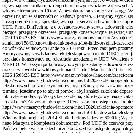
https://www.maszynybudowlane.com/wynajem/15870/wozek-widl
się wynajmem krótko oraz długo terminowym wózków widłowych. W s
widłowe terenowe do 10 ton. Zapewniamy transport oraz obsługę. Wy
okresu najmu w zależności od Państwa potrzeb. Oferujemy szybki ser
naszej ofercie mamy sprzedaż, wynajem, serwis ładowarek teleskopo
UDT. Firma DmTech sp. z o.o. Autoryzowany serwis ładowarek teles
bieżące, przeglądy okresowe, przeglądy konserwacyjne, rejestracja 
2026 15:06:23 EST
https://www.maszynybudowlane.com/wynajem/
zamienne/15849/parownik-reduktor-gazu-lpg-linde-oryginal-czesci
do wózków widłowych Linde po 2016 roku. Przed zakupem prosimy o 
Autoryzowany serwis ładowarek teleskopowych marki DIECI oferuje 
przeglądy konserwacyjne, rejestracja urządzenia w UDT. Wynajem, s
MERLO. W naszym parku maszynowym posiadamy ładowarki teleskopow
oraz serwis wózków widłowych marki Linde i Manitou do 10 ton. Real
2026 15:06:23 EST
https://www.maszynybudowlane.com/czesci-zami
https://www.maszynybudowlane.com/inne/15820/szkolenia-operat
teleskopowych oraz maszyn budowlanych Kursy organizowane przez n
terminie, jesteśmy po to aby ci pomóc i abyś znalazł szkolenie dop
lub u zleceniodawcy. Wszystkie szkolenia, które tego wymagają zak
nas szkoleń? Zadzwoń lub napisz. Oferta szkoleń dostępna na stronie
https://www.maszynybudowlane.com/inne/15820/szkolenia-operat
https://www.maszynybudowlane.com/inne/15614/ladowarka-teleskop
Włochy Rok produkcji: 2014 Silnik: Perkins Udźwig: 6000 kg Wysi
netto Maszyna z kompletem dokumentów. Pod UDT do czerwca przysz
Państwu pełne wsparcie techniczne oraz szybki dostęp do oryginaln