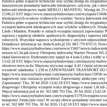
Państwu pełne wsparcie techniczne oraz szybki dostęp do oryginaln
maszynowym posiadamy ładowarki teleskopowe: sztywne, jak i obro
ładowarki teleskopowe marki MERLO i MANITOU. Wysięg do 25 metrów
15:06:23 EST
https://www.maszynybudowlane.com/wynajem/15608/w
teleskopowych-wozkow-widlowych-i-wiertnic/
Serwis ładowarek te
Państwu pełne wsparcie techniczne oraz szybki dostęp do oryginaln
wynajem ładowarek teleskopowych oraz wózków widłowych. Działamy 
Linde i Manitou. Ponadto w ramach wynajmu maszyn zapewniamy Pań
naprawę i regulację silników spalinowych, diagnostykę i naprawę uk
roboczych. Wszystkie naprawy wykonujemy z użyciem odpowiedniego s
Dodatkowe informacje na: dmtech.info.pl Tel. 883 770 870 Ul. Now
https://www.maszynybudowlane.com/serwis/15607/serwis-ladoware
neuson-wl-34-jak-nowa/
Oferujemy ładowarkę Wacker Neuson WL34 
układ kierowniczy Hydrostatyczny napęd na 4 koła Łyżka i widły w
13:42:18 EST
https://www.maszynybudowlane.com/maszyny-budowl
obrotowe-terex-ta-6s/
Maszyna używana waga: 4.41 t ciężar użyteczny
wysokość załadunku: 1.258 m ZAPEWNIAMY TRANSPORT DO
https://www.maszynybudowlane.com/maszyny-budowlane/15858/-wozi
nagrzewnic oraz osuszaczy powietrza! Zapewniamy atrakcyjne ceny ! 
Zapraszamy!
Thu, 30 Jul 2026 13:42:18 EST
https://www.maszynyb
drogowego/
Oferujemy wynajem walca drogowego o masie 1,6t lub 2,
Więcej informacji pod nr tel. 502 680 703
Thu, 30 Jul 2026 13:42:1
https://www.maszynybudowlane.com/wynajem/15793/wynajem-wozi
transportu! Atrakcyjne ceny! W swojej ofercie posiadamy również wi
nr tel. 502 680 703
Thu, 30 Jul 2026 13:42:18 EST
https://www.mas