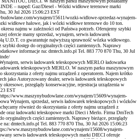
RLO, MANITOU, DIECI. W naszym parku maszynowym posiadamy
 LINDE – napęd: Gaz/Diesel - Wózki widłowe terenowe marki
hu, 30 Jul 2026 15:06:23 EST
ybudowlane.com/wynajem/15611/wozki-widlowe-sprzedaz-wynajem-
i widłowe halowe, jak i wózki widłowe terenowe do 10 ton.
a okresu najmu w zależności od Państwa potrzeb. Oferujemy szybki
aszej ofercie mamy sprzedaż, wynajem, serwis ładowarek
trolą U.D.T. co gwarantuje najwyższą sprawność wózka widłowego.
z szybki dostęp do oryginalnych części zamiennych. Naprawy
odatkowe informacje na: dmtech.info.pl Tel. 883 770 870
Thu, 30 Jul
inde/
Wynajem, serwis ładowarek teleskopowych MERLO ładowarka
acja ładowarek teleskopowych MERLO. W naszym parku maszynowym
 skorzystania z oferty najmu urządzeń z operatorem. Najem krótko
Tech jako Autoryzowany dealer, serwis ładowarek teleskopowych
y okresowe, przeglądy konserwacyjne, rejestracja urządzenia w
6:23 EST
https://www.maszynybudowlane.com/wynajem/15609/wynajem-
powa Wynajem, sprzedaż, serwis ładowarek teleskopowych i wózków
hęcamy również do skorzystania z oferty najmu urządzeń z
inde oraz ładowarki teleskopowe marki Dieci i Merlo. Firma DmTech
 do oryginalnych części zamiennych. Naprawy bieżące, przeglądy
e na: dmtech.info.pl Tel. 883 770 870
Thu, 30 Jul 2026 15:06:23
ttps://www.maszynybudowlane.com/wynajem/15608/wynajem-
owany serwis ładowarek teleskopowych marki DIECI oferuje