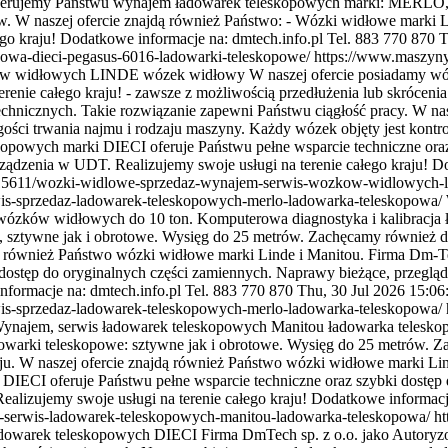
. Oferujemy Państwu wynajem ładowarek teleskopowych marki: ME
ów. W naszej ofercie znajdą również Państwo: - Wózki widłowe marki
o kraju! Dodatkowe informacje na: dmtech.info.pl Tel. 883 770 870
T
owa-dieci-pegasus-6016-ladowarki-teleskopowe/
https://www.maszyn
w widłowych LINDE wózek widłowy W naszej ofercie posiadamy wózk
enie całego kraju! - zawsze z możliwością przedłużenia lub skróceni
technicznych. Takie rozwiązanie zapewni Państwu ciągłość pracy. W n
gości trwania najmu i rodzaju maszyny. Każdy wózek objęty jest kon
kopowych marki DIECI oferuje Państwu pełne wsparcie techniczne ora
rządzenia w UDT. Realizujemy swoje usługi na terenie całego kraju! D
5611/wozki-widlowe-sprzedaz-wynajem-serwis-wozkow-widlowych-l
-sprzedaz-ladowarek-teleskopowych-merlo-ladowarka-teleskopowa/
 i wózków widłowych do 10 ton. Komputerowa diagnostyka i kalibr
 sztywne jak i obrotowe. Wysięg do 25 metrów. Zachęcamy również do
ajdą również Państwo wózki widłowe marki Linde i Manitou. Firma Dm-
dostęp do oryginalnych części zamiennych. Naprawy bieżące, przegląd
nformacje na: dmtech.info.pl Tel. 883 770 870
Thu, 30 Jul 2026 15:0
-sprzedaz-ladowarek-teleskopowych-merlo-ladowarka-teleskopowa/
ynajem, serwis ładowarek teleskopowych Manitou ładowarka telesko
rki teleskopowe: sztywne jak i obrotowe. Wysięg do 25 metrów. Zac
raju. W naszej ofercie znajdą również Państwo wózki widłowe marki L
 DIECI oferuje Państwu pełne wsparcie techniczne oraz szybki dostęp
ealizujemy swoje usługi na terenie całego kraju! Dodatkowe informacj
erwis-ladowarek-teleskopowych-manitou-ladowarka-teleskopowa/
h
owarek teleskopowych DIECI Firma DmTech sp. z o.o. jako Autoryz