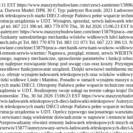
3:11 EST
https://www.maszynybudowlane.com/czesci-zamienne/15896/
: Durwen Model: DPK 30 C Typ: paletyzer Rocznik: 2021 Ładowność:
k teleskopowych marki DIECI oferuje Państwu pełne wsparcie technic
jestracja urządzenia w UDT. Wynajem, sprzedaż, serwis ładowarek t
.pl tel. 667 223 396 tel. 883 770 870
Thu, 30 Jul 2026 15:06:23 EST
h
paletyzer/
https://www.maszynybudowlane.com/inne/15879/praca--m
 Szukamy samodzielnego mechanika wózków widłowych lub/i ładowar
tech.info.pl Tel. 883 770 870 Tel. 883 111 073 Tel. 667 223 396 Ul
owlane.com/inne/15879/praca--mechanik-serwisant-wozkow-widlowy
-remont-serwis-wiertnic/
Naprawa, przegląd, remont, serwis WIERTNI
ycznego, naprawy mechaniczne, sprawdzenie parametrów i funkcji robo
najlepsze rozwiązanie biorąc pod uwagę czas oraz koszty. Przystępu
prawidłowe funkcjonowanie urządzeń. Dzięki serwisowi mobilnemu mo
 o.o. oferuje wynajem ładowarek teleskopowych oraz wózków widłowych.
ózki widłowe Linde i Manitou. Ponadto w ramach wynajmu maszyn zap
ych marki DIECI. Oferujemy Państwu pełne wsparcie techniczne oraz
rządzenia w UDT. Realizujemy swoje usługi na terenie całego kraju! D
pomorskie.
Thu, 30 Jul 2026 15:06:23 EST
https://www.maszynybudow
wis-ladowarek-teleskopowych-dieci-ladowarki-teleskopowe/
Autoryzo
k teleskopowych marki DIECI oferuje Państwu pełne wsparcie technicz
estracja urządzenia w UDT. Oprócz typowego stacjonarnego warsztatu 
serwisanci mają wieloletnie doświadczenie w naprawie i remoncie ład
Przeprowadzamy również remonty ładowarek teleskopowych innych mar
serwis/15877/autoryzowany-serwis-ladowarek-teleskopowych-dieci-l