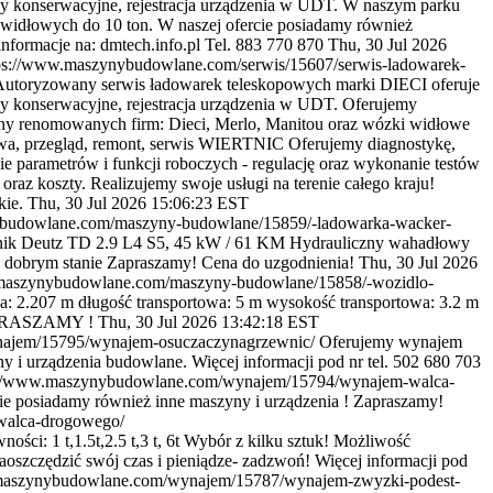
ądy konserwacyjne, rejestracja urządzenia w UDT. W naszym parku
widłowych do 10 ton. W naszej ofercie posiadamy również
ormacje na: dmtech.info.pl Tel. 883 770 870
Thu, 30 Jul 2026
ps://www.maszynybudowlane.com/serwis/15607/serwis-ladowarek-
Autoryzowany serwis ładowarek teleskopowych marki DIECI oferuje
dy konserwacyjne, rejestracja urządzenia w UDT. Oferujemy
yny renomowanych firm: Dieci, Merlo, Manitou oraz wózki widłowe
awa, przegląd, remont, serwis WIERTNIC Oferujemy diagnostykę,
e parametrów i funkcji roboczych - regulację oraz wykonanie testów
z koszty. Realizujemy swoje usługi na terenie całego kraju!
kie.
Thu, 30 Jul 2026 15:06:23 EST
ybudowlane.com/maszyny-budowlane/15859/-ladowarka-wacker-
lnik Deutz TD 2.9 L4 S5, 45 kW / 61 KM Hydrauliczny wahadłowy
 dobrym stanie Zapraszamy! Cena do uzgodnienia!
Thu, 30 Jul 2026
maszynybudowlane.com/maszyny-budowlane/15858/-wozidlo-
wa: 2.207 m długość transportowa: 5 m wysokość transportowa: 3.2 m
PRASZAMY !
Thu, 30 Jul 2026 13:42:18 EST
najem/15795/wynajem-osuczaczynagrzewnic/
Oferujemy wynajem
 i urządzenia budowlane. Więcej informacji pod nr tel. 502 680 703
://www.maszynybudowlane.com/wynajem/15794/wynajem-walca-
ie posiadamy również inne maszyny i urządzenia ! Zapraszamy!
walca-drogowego/
i: 1 t,1.5t,2.5 t,3 t, 6t Wybór z kilku sztuk! Możliwość
aoszczędzić swój czas i pieniądze- zadzwoń! Więcej informacji pod
maszynybudowlane.com/wynajem/15787/wynajem-zwyzki-podest-