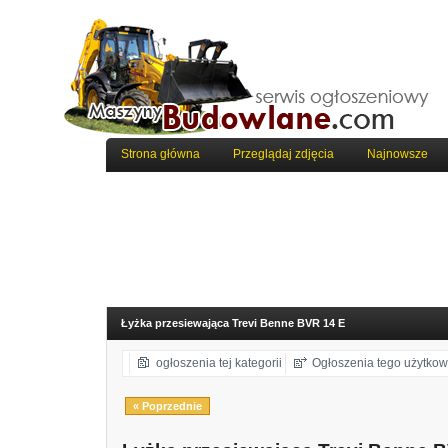
Strona główna
Przeglądaj zdjęcia
Najnowsze
Łyżka przesiewająca Trevi Benne BVR 14 E
ogłoszenia tej kategorii
Ogłoszenia tego użytkow
« Poprzednie