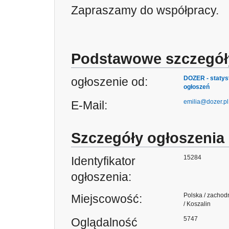
Zapraszamy do współpracy.
Podstawowe szczegół
DOZER - statys
ogłoszenie od:
ogłoszeń
emilia@dozer.pl
E-Mail:
Szczegóły ogłoszenia
15284
Identyfikator
ogłoszenia:
Polska / zachod
Miejscowość:
/ Koszalin
5747
Oglądalność