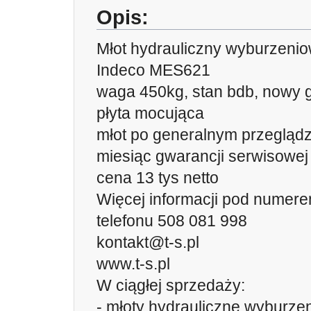
Opis:
Młot hydrauliczny wyburzeni
Indeco MES621
waga 450kg, stan bdb, nowy g
płyta mocująca
młot po generalnym przeglądz
miesiąc gwarancji serwisowej
cena 13 tys netto
Więcej informacji pod numer
telefonu 508 081 998
kontakt@t-s.pl
www.t-s.pl
W ciągłej sprzedaży:
- młoty hydrauliczne wyburze