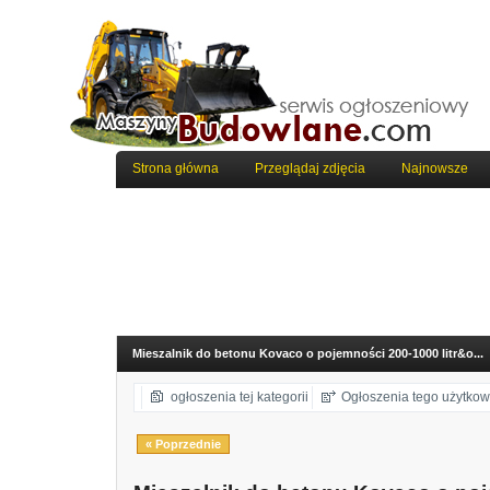
Strona główna
Przeglądaj zdjęcia
Najnowsze
Mieszalnik do betonu Kovaco o pojemności 200-1000 litr&o...
ogłoszenia tej kategorii
Ogłoszenia tego użytkow
« Poprzednie