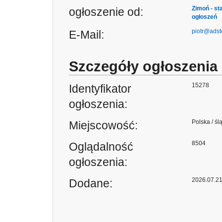
Zimoń - st
ogłoszenie od:
ogłoszeń
piotr@adst
E-Mail:
Szczegóły ogłoszenia
15278
Identyfikator
ogłoszenia:
Polska / śl
Miejscowość:
8504
Oglądalność
ogłoszenia:
2026.07.2
Dodane: